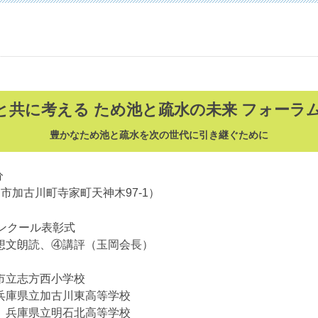
と共に考える ため池と疏水の未来 フォーラム2
豊かなため池と疏水を次の世代に引き継ぐために
分
市加古川町寺家町天神木97-1）
ンクール表彰式
想文朗読、④講評（玉岡会長）
市立志方西小学校
兵庫県立加古川東高等学校
」兵庫県立明石北高等学校