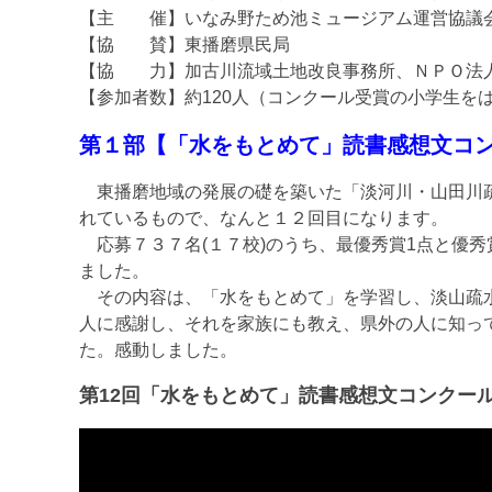
【主 催】いなみ野ため池ミュージアム運営協議
【協 賛】東播磨県民局
【協 力】加古川流域土地改良事務所、ＮＰＯ法
【参加者数】約120人（コンクール受賞の小学生を
第１部【「水をもとめて」読書感想文コ
東播磨地域の発展の礎を築いた「淡河川・山田川疏
れているもので、なんと１２回目になります。
応募７３７名
(
１７校
)
のうち、最優秀賞
1
点と優秀
ました。
その内容は、「水をもとめて」を学習し、淡山疏水
人に感謝し、それを家族にも教え、県外の人に知っ
た。感動しました。
第12回「水をもとめて」読書感想文コンクー