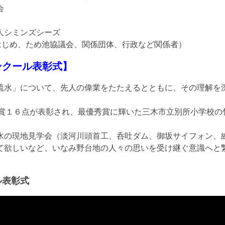
会
人シミンズシーズ
はじめ、ため池協議会、関係団体、行政など関係者）
ンクール表彰式】
水」について、先人の偉業をたたえるとともに、その理解を
賞１６点が表彰され、最優秀賞に輝いた三木市立別所小学校の
の現地見学会（淡河川頭首工、呑吐ダム、御坂サイフォン、
て欲しいなど、いなみ野台地の人々の思いを受け継ぐ意識へと
ル表彰式