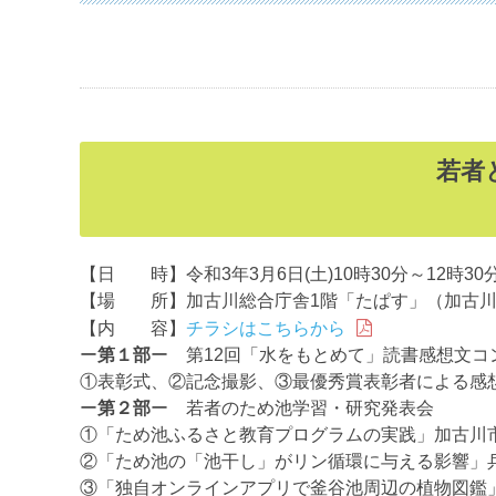
若者
【日 時】令和3年3月6日(土)10時30分～12時30
【場 所】加古川総合庁舎1階「たぱす」（加古川
【内 容】
チラシはこちらから
ー
第１部
ー 第12回「水をもとめて」読書感想文コ
①表彰式、②記念撮影、③最優秀賞表彰者による感
ー
第２部
ー 若者のため池学習・研究発表会
①「ため池ふるさと教育プログラムの実践」加古川
②「ため池の「池干し」がリン循環に与える影響」
③「独自オンラインアプリで釜谷池周辺の植物図鑑