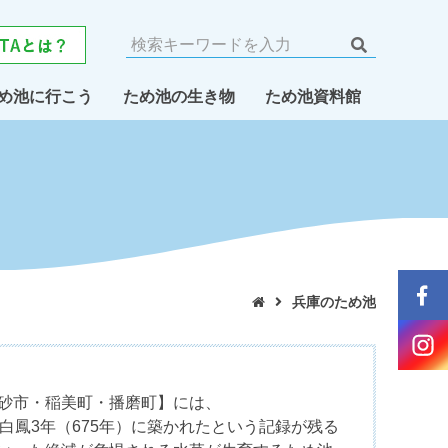
め池に行こう
ため池の生き物
ため池資料館
兵庫のため池

砂市・稲美町・播磨町】には、
白鳳3年（675年）に築かれたという記録が残る