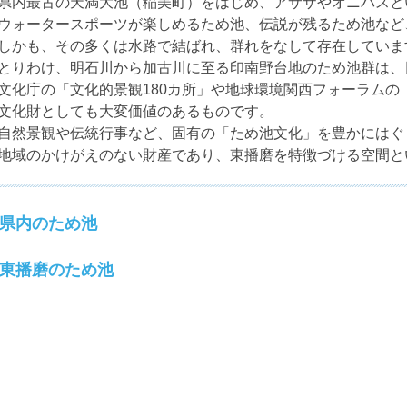
県内最古の天満大池（稲美町）をはじめ、アサザやオニバスと
ウォータースポーツが楽しめるため池、伝説が残るため池など
しかも、その多くは水路で結ばれ、群れをなして存在していま
とりわけ、明石川から加古川に至る印南野台地のため池群は、
文化庁の「文化的景観180カ所」や地球環境関西フォーラムの
文化財としても大変価値のあるものです。
自然景観や伝統行事など、固有の「ため池文化」を豊かにはぐ
地域のかけがえのない財産であり、東播磨を特徴づける空間と
県内のため池
東播磨のため池