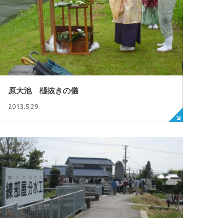
原大池 樋抜きの儀
2013.5.29