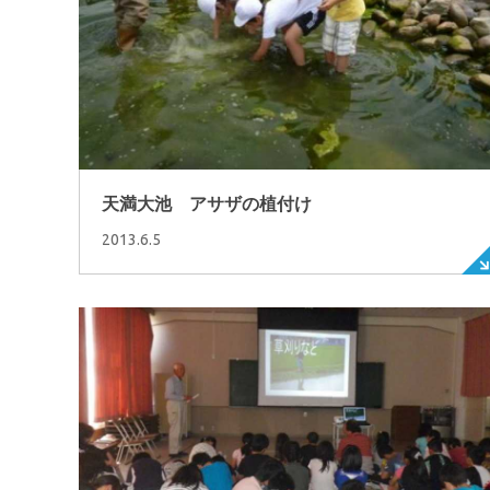
天満大池 アサザの植付け
2013.6.5