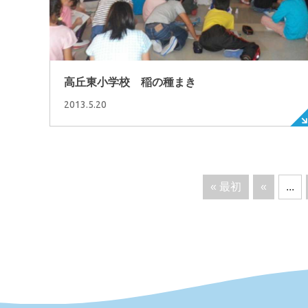
高丘東小学校 稲の種まき
2013.5.20
« 最初
«
...