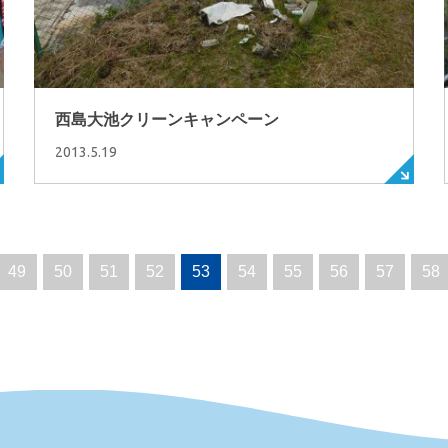
西島大池クリーンキャンペーン
2013.5.19
49
50
51
52
53
54
55
56
57
58