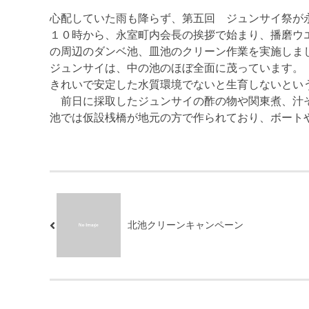
心配していた雨も降らず、第五回 ジュンサイ祭が
１０時から、永室町内会長の挨拶で始まり、播磨ウ
の周辺のダンベ池、皿池のクリーン作業を実施しま
ジュンサイは、中の池のほぼ全面に茂っています。
きれいで安定した水質環境でないと生育しないとい
前日に採取したジュンサイの酢の物や関東煮、汁そ
池では仮設桟橋が地元の方で作られており、ボート
北池クリーンキャンペーン